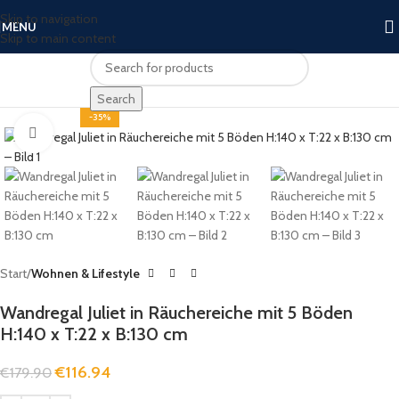
Skip to navigation
MENU
Skip to main content
Search
-35%
Click to enlarge
Start
Wohnen & Lifestyle
Wandregal Juliet in Räuchereiche mit 5 Böden
H:140 x T:22 x B:130 cm
€
116.94
€
179.90