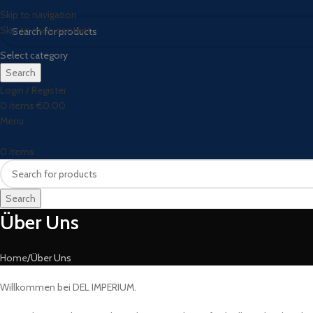
Skip to navigation
Skip to main content
Select category
Search
Login / Register
0
items
€
0.00
Menu
0
items
Search
Über Uns
Home
Über Uns
Willkommen bei DEL IMPERIUM.