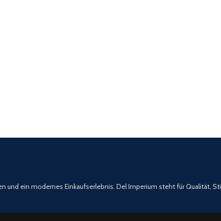
en und ein modernes Einkaufserlebnis. Del Imperium steht für Qualität, St