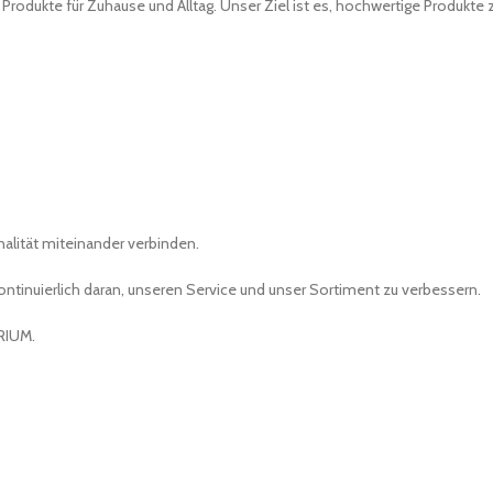
 Produkte für Zuhause und Alltag. Unser Ziel ist es, hochwertige Produkte
nalität miteinander verbinden.
kontinuierlich daran, unseren Service und unser Sortiment zu verbessern.
ERIUM.