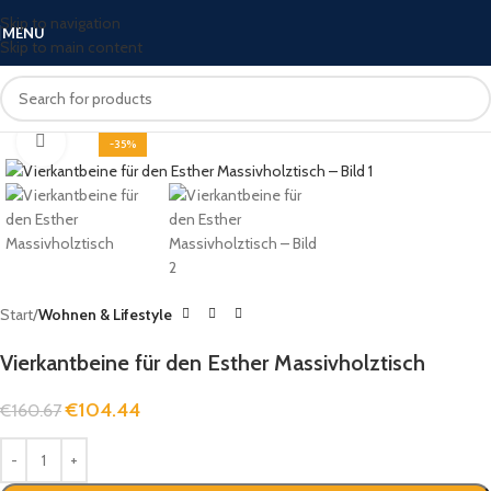
Skip to navigation
MENU
Skip to main content
Click to enlarge
-35%
Start
Wohnen & Lifestyle
Vierkantbeine für den Esther Massivholztisch
€
104.44
€
160.67