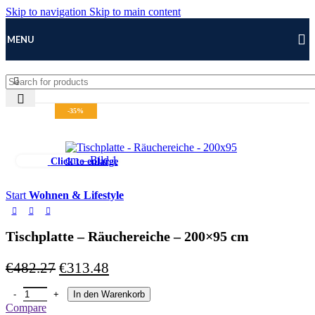
Skip to navigation
Skip to main content
MENU
-35%
Click to enlarge
Start
Wohnen & Lifestyle
Tischplatte – Räuchereiche – 200×95 cm
Ursprünglicher
Aktueller
€
482.27
€
313.48
Preis
Preis
Tischplatte - Räuchereiche - 200x95 cm Menge
In den Warenkorb
war:
ist:
Compare