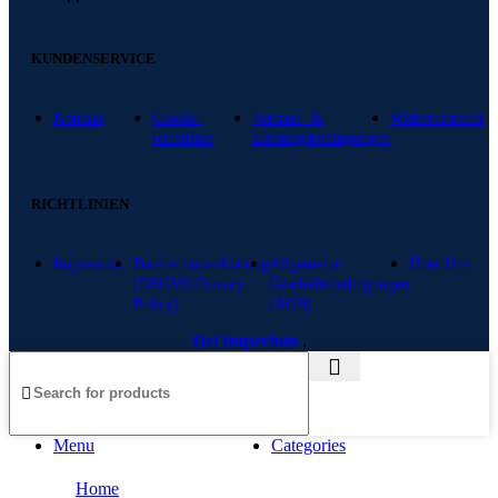
KUNDENSERVICE
Kontakt
Cookie-
Versand- &
Widerrufsrecht
Richtlinie
Zahlungsbedingungen
RICHTLINIEN
Impressum
Datenschutzerklärung
Allgemeine
Über Uns
(DSGVO Privacy
Geschäftsbedingungen
Policy)
(AGB)
Del Imperium
.
Menu
Categories
Home