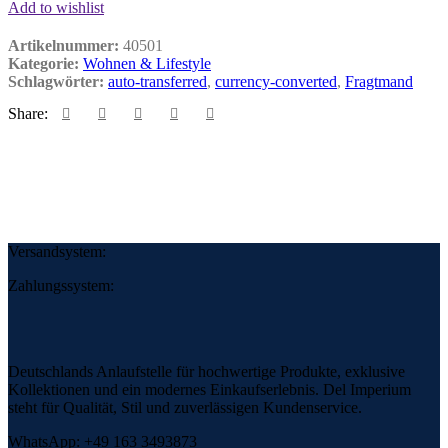
€482.27
€313.48.
Add to wishlist
Artikelnummer:
40501
Kategorie:
Wohnen & Lifestyle
Schlagwörter:
auto-transferred
,
currency-converted
,
Fragtmand
Share:
Versandsystem:
Zahlungssystem:
Deutschlands Anlaufstelle für hochwertige Produkte, exklusive
Kollektionen und ein modernes Einkaufserlebnis. Del Imperium
steht für Qualität, Stil und zuverlässigen Kundenservice.
WhatsApp: +49 163 3493873