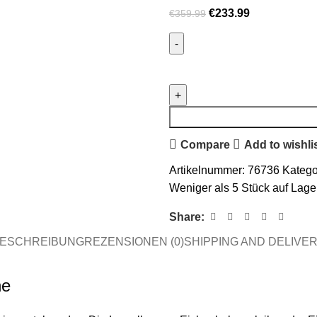
€
233.99
€
359.99
Compare
Add to wishli
Artikelnummer:
76736
Katego
Weniger als 5 Stück auf Lage
Share:
ESCHREIBUNG
REZENSIONEN (0)
SHIPPING AND DELIVE
he