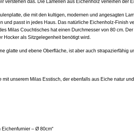
d wir verstehen das. Die Lamellen aus Eichenholz verleihen der 
enplatte, die mit den kultigen, modernen und angesagten Lamelle
hen und passt in jedes Haus. Das natürliche Eichenholz-Finish
 des
Milas
Couchtisches hat einen Durchmesser von 80 cm. De
 Hocker als Sitzgelegenheit benötigt wird.
ne glatte und ebene Oberfläche, ist aber auch strapazierfähig un
ie mit unserem
Milas
Esstisch, der ebenfalls aus Eiche natur und 
n Eichenfurnier – Ø 80cm“