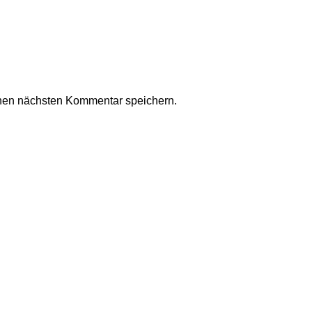
nen nächsten Kommentar speichern.
Kollektionen und ein modernes Einkaufserlebnis. Del Imperium s