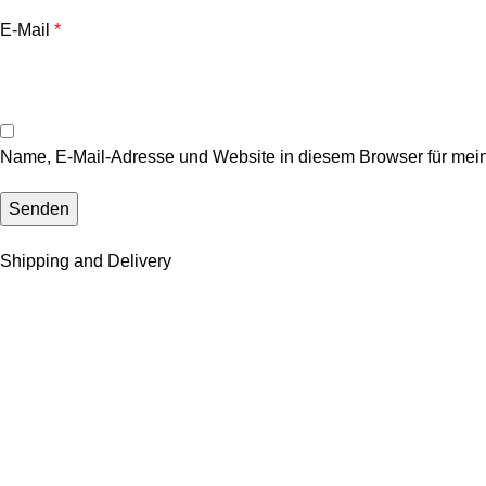
E-Mail
*
Name, E-Mail-Adresse und Website in diesem Browser für mei
Shipping and Delivery
Versandsystem:
Zahlungssystem:
Deutschlands Anlaufstelle für hochwertige Produkte, exklusive 
WhatsApp: +49 163 3493873
KUNDENSERVICE