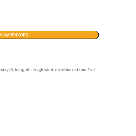
EN WARENKORB
riday25
,
bring
,
dhl
,
Fragtmand
,
no-return
,
status: 1 stk