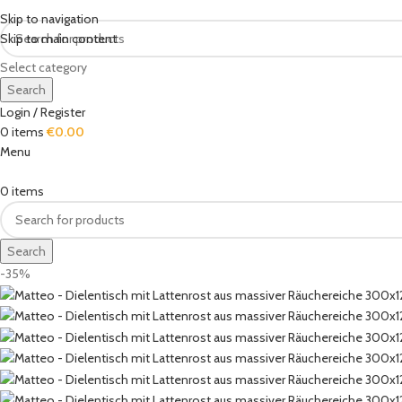
Skip to navigation
Skip to main content
Select category
Search
Login / Register
0
items
€
0.00
Menu
0
items
Search
-35%