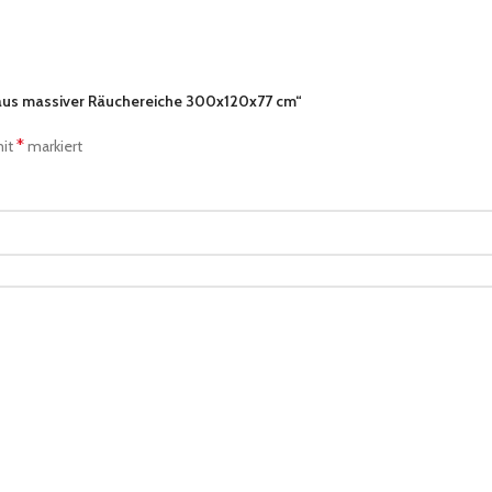
t aus massiver Räuchereiche 300x120x77 cm“
*
mit
markiert