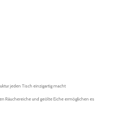
uktur jeden Tisch einzigartig macht
rben Räuchereiche und geölte Eiche ermöglichen es