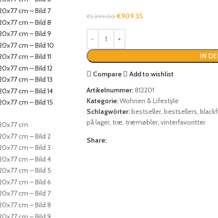
€
909.35
€
1,399.00
IN D
Compare
Add to wishlist
Artikelnummer:
812201
Kategorie:
Wohnen & Lifestyle
Schlagwörter:
bestseller
,
bestsellers
,
blackf
på lager
,
træ
,
træmøbler
,
vinterfavoritter
Share: