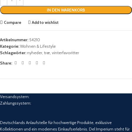
IN DEN WARENKORB
Compare
Add to wishlist
Artikelnummer:
54210
Kategorie:
Wohnen & Lifestyle
Schlagwörter:
nyheder
,
træ
,
vinterfavoritter
Share:
Versandsystem:
Zahlungssystem:
Deutschlands Anlaufstelle für hochwertige Produkte, exklusive
Kollektionen und ein modernes Einkaufserlebnis. Del Imperium steht für