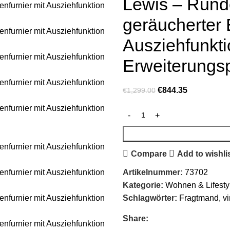
Lewis – Rund
geräucherter 
Ausziehfunkt
Erweiterungsp
€
844.35
€
1,299.00
Compare
Add to wishli
Artikelnummer:
73702
Kategorie:
Wohnen & Lifesty
Schlagwörter:
Fragtmand
,
vi
Share: