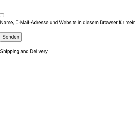
Name, E-Mail-Adresse und Website in diesem Browser für mei
Shipping and Delivery
Versandsystem:
Zahlungssystem:
Deutschlands Anlaufstelle für hochwertige Produkte, exklusive 
WhatsApp: +49 163 3493873
KUNDENSERVICE
KONTAKT
COOKIE-RICHTLINIE
VERSAND- & ZAHLUNGSBEDINGUNGEN
Richtlinien