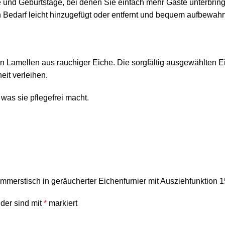
ässe und Geburtstage, bei denen Sie einfach mehr Gäste unterb
h Bedarf leicht hinzugefügt oder entfernt und bequem aufbewahr
n Lamellen aus rauchiger Eiche. Die sorgfältig ausgewählten E
it verleihen.
 was sie pflegefrei macht.
mmerstisch in geräucherter Eichenfurnier mit Ausziehfunktion 
lder sind mit
*
markiert