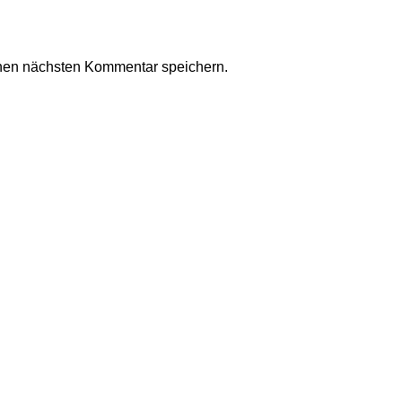
nen nächsten Kommentar speichern.
Kollektionen und ein modernes Einkaufserlebnis. Del Imperium s
WIDERRUFSRECHT