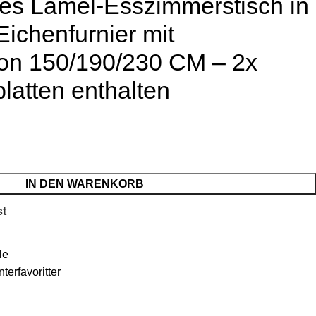
es Lamel-Esszimmerstisch in
Eichenfurnier mit
ion 150/190/230 CM – 2x
latten enthalten
IN DEN WARENKORB
st
le
nterfavoritter