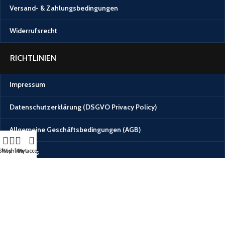
Versand- & Zahlungsbedingungen
Widerrufsrecht
RICHTLINIEN
Impressum
Datenschutzerklärung (DSGVO Privacy Policy)
Allgemeine Geschäftsbedingungen (AGB)
Shop
Wishlist
Cart
My account
Über Uns
Del Imperium
.