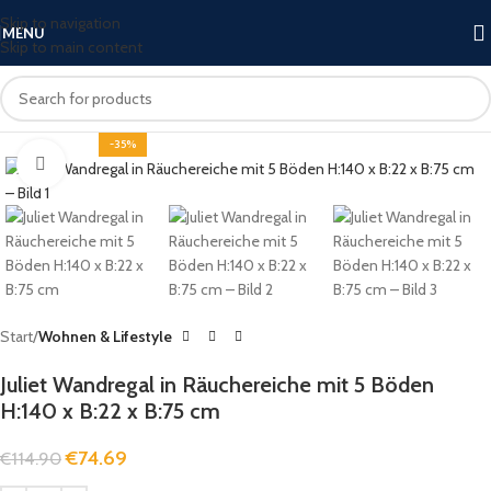
Skip to navigation
MENU
Skip to main content
-35%
Click to enlarge
Start
Wohnen & Lifestyle
Juliet Wandregal in Räuchereiche mit 5 Böden
H:140 x B:22 x B:75 cm
€
74.69
€
114.90