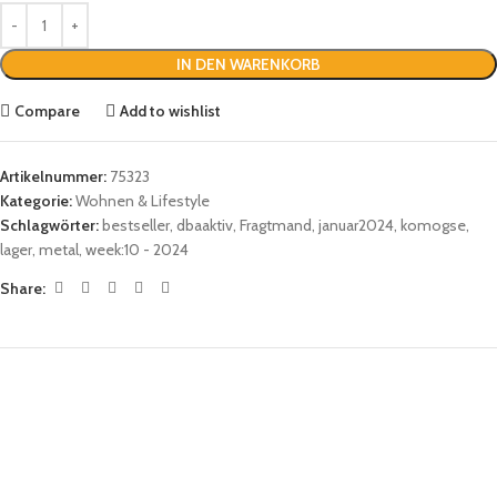
IN DEN WARENKORB
Compare
Add to wishlist
Artikelnummer:
75323
Kategorie:
Wohnen & Lifestyle
Schlagwörter:
bestseller
,
dbaaktiv
,
Fragtmand
,
januar2024
,
komogse
,
lager
,
metal
,
week:10 - 2024
Share: