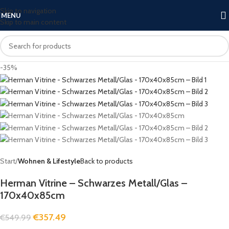
Skip to navigation
MENU
Skip to main content
-35%
Start
Wohnen & Lifestyle
Back to products
Herman Vitrine – Schwarzes Metall/Glas –
170x40x85cm
€
357.49
€
549.99