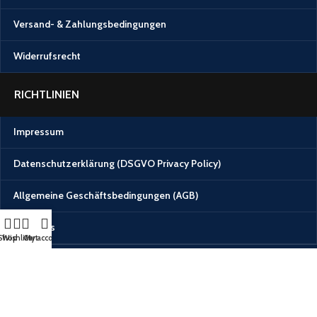
Versand- & Zahlungsbedingungen
Widerrufsrecht
RICHTLINIEN
Impressum
Datenschutzerklärung (DSGVO Privacy Policy)
Allgemeine Geschäftsbedingungen (AGB)
Über Uns
Shop
Wishlist
Cart
My account
Del Imperium
.