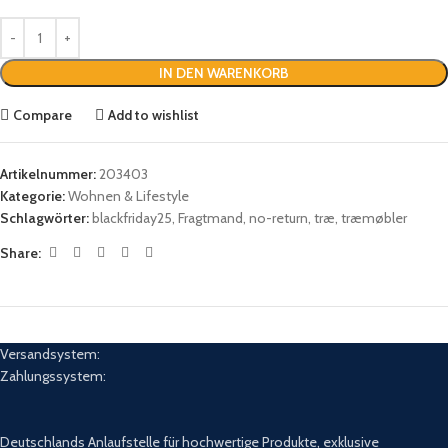
IN DEN WARENKORB
Compare
Add to wishlist
Artikelnummer:
203403
Kategorie:
Wohnen & Lifestyle
Schlagwörter:
blackfriday25
,
Fragtmand
,
no-return
,
træ
,
træmøbler
Share:
Versandsystem:
Zahlungssystem:
Deutschlands Anlaufstelle für hochwertige Produkte, exklusive