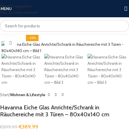
Skip to navigation
MENU
Skip to main content
-35%
Click to enlarge
Start
Wohnen & Lifestyle
Havanna Eiche Glas Anrichte/Schrank in
Räuchereiche mit 3 Türen – 80x40x140 cm
€
389.99
€
599.99