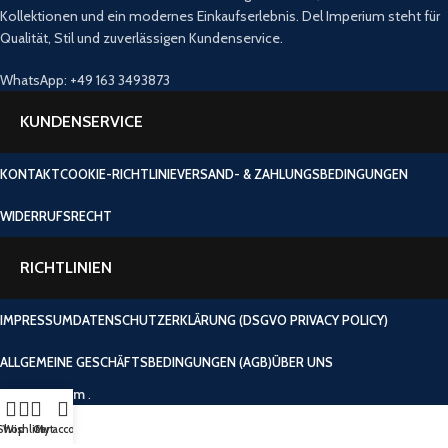
Kollektionen und ein modernes Einkaufserlebnis. Del Imperium steht für
Qualität, Stil und zuverlässigen Kundenservice.
WhatsApp: +49 163 3493873
KUNDENSERVICE
KONTAKT
COOKIE-RICHTLINIE
VERSAND- & ZAHLUNGSBEDINGUNGEN
WIDERRUFSRECHT
RICHTLINIEN
IMPRESSUM
DATENSCHUTZERKLÄRUNG (DSGVO PRIVACY POLICY)
ALLGEMEINE GESCHÄFTSBEDINGUNGEN (AGB)
ÜBER UNS
Del Imperium
.
Shop
Wishlist
Cart
My account