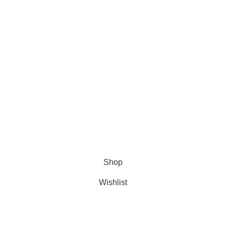
VERSAND- & ZAHLUNGSBEDINGUNGEN
WIDERRUFSRECHT
Richtlinien
IMPRESSUM
DATENSCHUTZERKLÄRUNG (DSGVO PRIVACY POLICY)
ALLGEMEINE GESCHÄFTSBEDINGUNGEN (AGB)
ÜBER UNS
Del Imperium
.
Shop
Wishlist
Cart
My account