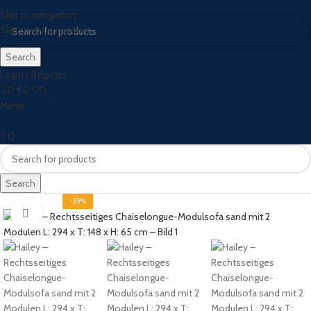
Skip to navigation
Skip to main content
Search
Login / Register
0
€
0.00
Menu
0
Search
-35%
Click to enlarge