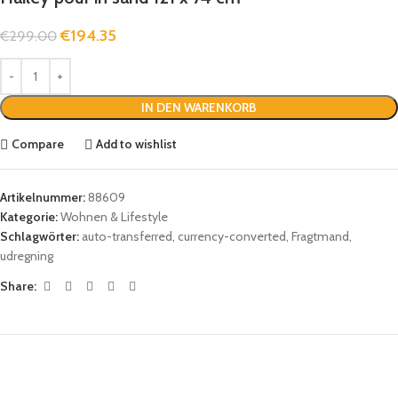
€
194.35
€
299.00
IN DEN WARENKORB
Compare
Add to wishlist
Artikelnummer:
88609
Kategorie:
Wohnen & Lifestyle
Schlagwörter:
auto-transferred
,
currency-converted
,
Fragtmand
,
udregning
Share: