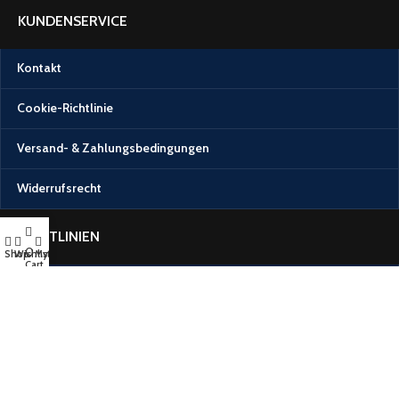
KUNDENSERVICE
Kontakt
Cookie-Richtlinie
Versand- & Zahlungsbedingungen
Widerrufsrecht
RICHTLINIEN
0
Shop
Wishlist
My account
Cart
Impressum
Datenschutzerklärung (DSGVO Privacy Policy)
Allgemeine Geschäftsbedingungen (AGB)