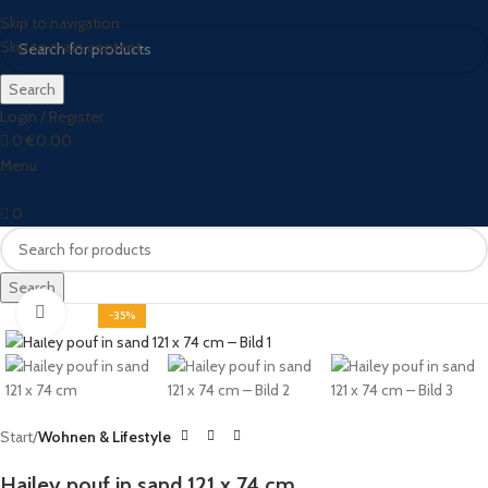
Skip to navigation
Skip to main content
Search
Login / Register
0
€
0.00
Menu
0
Search
Click to enlarge
-35%
Start
Wohnen & Lifestyle
Hailey pouf in sand 121 x 74 cm