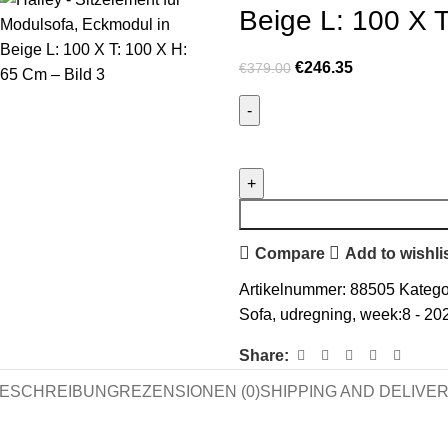
Beige L: 100 X 
€
246.35
€
379.00
Compare
Add to wishli
Artikelnummer:
88505
Katego
Sofa
,
udregning
,
week:8 - 20
Share:
ESCHREIBUNG
REZENSIONEN (0)
SHIPPING AND DELIVE