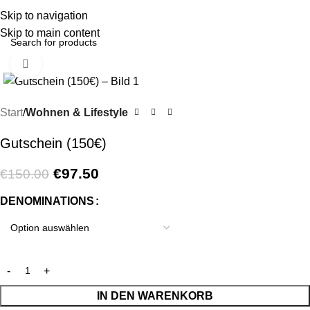
Menu
Skip to navigation
Skip to main content
Click to enlarge
-35%
Start
Wohnen & Lifestyle
Gutschein (150€)
€
97.50
€
150.00
DENOMINATIONS
IN DEN WARENKORB