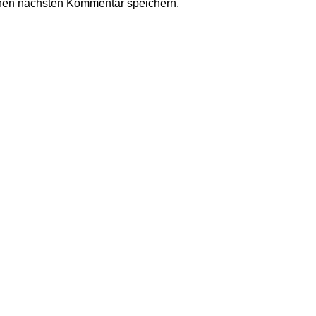
nen nächsten Kommentar speichern.
Kollektionen und ein modernes Einkaufserlebnis. Del Imperium s
WIDERRUFSRECHT
LGEMEINE GESCHÄFTSBEDINGUNGEN (AGB)
ÜBER UNS