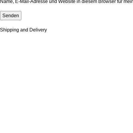
Name, E-Mail-Adresse und Website in diesem Browser für mei
Shipping and Delivery
Versandsystem:
Zahlungssystem:
Deutschlands Anlaufstelle für hochwertige Produkte, exklusive 
WhatsApp: +49 163 3493873
KUNDENSERVICE
KONTAKT
COOKIE-RICHTLINIE
VERSAND- & ZAHLUNGSBEDINGUNGEN
Richtlinien
IMPRESSUM
DATENSCHUTZERKLÄRUNG (DSGVO PRIVACY POLICY)
AL