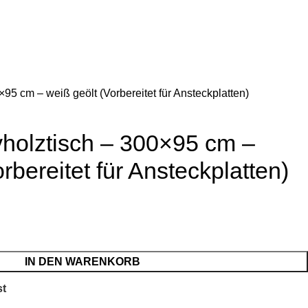
Login / Register
€
0.
95 cm – weiß geölt (Vorbereitet für Ansteckplatten)
vholztisch – 300×95 cm –
rbereitet für Ansteckplatten)
IN DEN WARENKORB
st