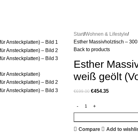
Start
Wohnen & Lifestyle
Esther Massivholztisch – 300×
Back to products
Esther Massi
weiß geölt (Vo
€
454.35
€
699.00
Compare
Add to wishli