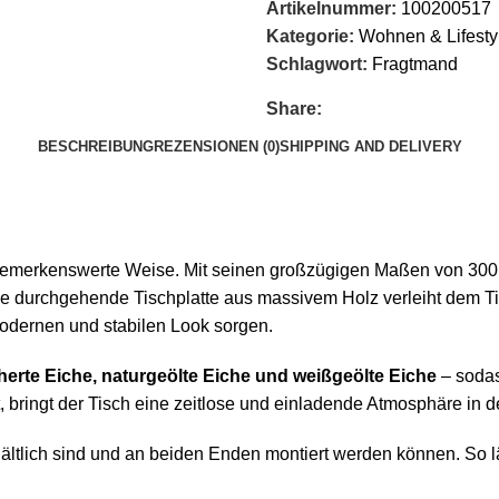
Artikelnummer:
100200517
Kategorie:
Wohnen & Lifesty
Schlagwort:
Fragtmand
Share:
BESCHREIBUNG
REZENSIONEN (0)
SHIPPING AND DELIVERY
 bemerkenswerte Weise. Mit seinen großzügigen Maßen von 300 x 9
e durchgehende Tischplatte aus massivem Holz verleiht dem Ti
odernen und stabilen Look sorgen.
erte Eiche, naturgeölte Eiche und weißgeölte Eiche
– sodas
, bringt der Tisch eine zeitlose und einladende Atmosphäre in 
erhältlich sind und an beiden Enden montiert werden können. So l