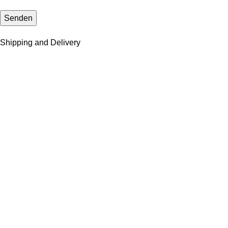
Shipping and Delivery
Versandsystem:
Zahlungssystem:
Deutschlands Anlaufstelle für hochwertige Produkte, exklusive 
WhatsApp: +49 163 3493873
KUNDENSERVICE
KONTAKT
COOKIE-RICHTLINIE
VERSAND- & ZAHLUNGSBEDINGUNGEN
Richtlinien
IMPRESSUM
DATENSCHUTZERKLÄRUNG (DSGVO PRIVACY POLICY)
AL
Del Imperium
.