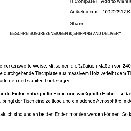
Compare
Add to wishli
Artikelnummer:
100200512
K
Share:
BESCHREIBUNG
REZENSIONEN (0)
SHIPPING AND DELIVERY
uf bemerkenswerte Weise. Mit seinen großzügigen Maßen von
240
e durchgehende Tischplatte aus massivem Holz verleiht dem Ti
odernen und stabilen Look sorgen.
erte Eiche, naturgeölte Eiche und weißgeölte Eiche
– sodas
, bringt der Tisch eine zeitlose und einladende Atmosphäre in 
erhältlich sind und an beiden Enden montiert werden können. So l