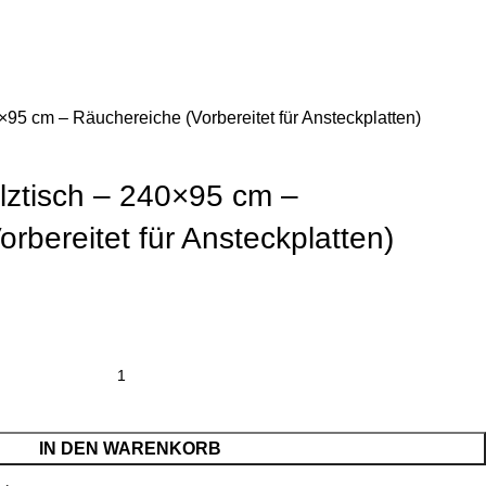
Login / Register
€
0.
×95 cm – Räuchereiche (Vorbereitet für Ansteckplatten)
lztisch – 240×95 cm –
rbereitet für Ansteckplatten)
IN DEN WARENKORB