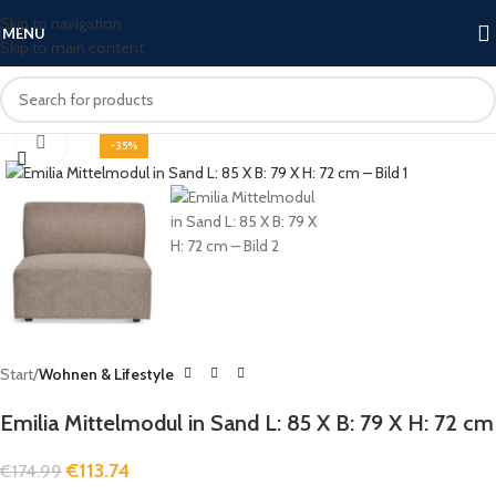
Skip to navigation
MENU
Skip to main content
Click to enlarge
-35%
Start
Wohnen & Lifestyle
Emilia Mittelmodul in Sand L: 85 X B: 79 X H: 72 cm
€
113.74
€
174.99