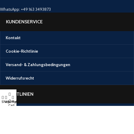
WhatsApp: +49 163 3493873
KUNDENSERVICE
Kontakt
Cookie-Richtlinie
Versand- & Zahlungsbedingungen
Widerrufsrecht
RICHTLINIEN
0
Shop
Wishlist
My account
Cart
Impressum
Datenschutzerklärung (DSGVO Privacy Policy)