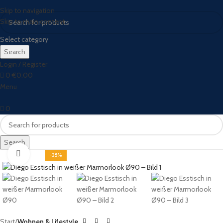
Skip to navigation
Skip to main content
Select category
Search
Login / Register
0
€
0.00
Menu
0
Search
Click to enlarge
-35%
Start
Wohnen & Lifestyle