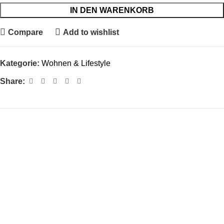
IN DEN WARENKORB
Compare
Add to wishlist
Kategorie:
Wohnen & Lifestyle
Share:
Versandsystem:
Zahlungssystem:
Deutschlands Anlaufstelle für hochwertige Produkte, exklusive
Kollektionen und ein modernes Einkaufserlebnis. Del Imperium
steht für Qualität, Stil und zuverlässigen Kundenservice.