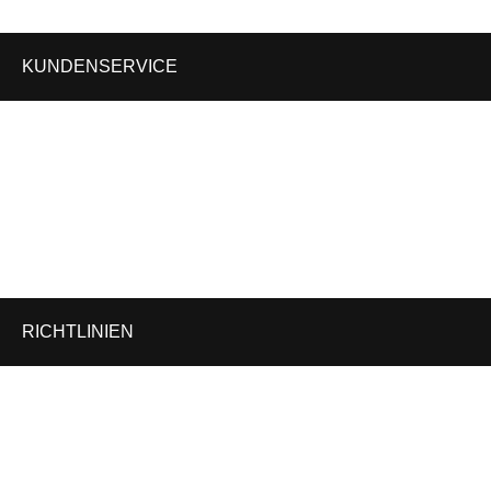
WhatsApp: +49 163 3493873
KUNDENSERVICE
Kontakt
Cookie-Richtlinie
Versand- & Zahlungsbedingungen
Widerrufsrecht
RICHTLINIEN
Impressum
Datenschutzerklärung (DSGVO Privacy Policy)
Allgemeine Geschäftsbedingungen (AGB)