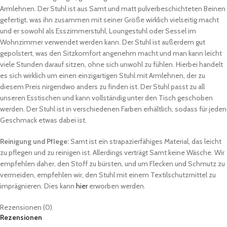
Armlehnen. Der Stuhl ist aus Samt und matt pulverbeschichteten Beinen
gefertigt, was ihn zusammen mit seiner Größe wirklich vielseitig macht
und er sowohl als Esszimmerstuhl, Loungestuhl oder Sessel im
Wohnzimmer verwendet werden kann. Der Stuhl ist außerdem gut
gepolstert, was den Sitzkomfort angenehm macht und man kann leicht
viele Stunden darauf sitzen, ohne sich unwohl zu fühlen. Hierbei handelt
es sich wirklich um einen einzigartigen Stuhl mit Armlehnen, der zu
diesem Preis nirgendwo anders zu finden ist. Der Stuhl passt zu all
unseren Esstischen und kann vollständig unter den Tisch geschoben
werden. Der Stuhl ist in verschiedenen Farben erhältlich, sodass für jeden
Geschmack etwas dabei ist.
Reinigung und Pflege:
Samt ist ein strapazierfähiges Material, das leicht
zu pflegen und zu reinigen ist. Allerdings verträgt Samt keine Wäsche. Wir
empfehlen daher, den Stoff zu bürsten, und um Flecken und Schmutz zu
vermeiden, empfehlen wir, den Stuhl mit einem Textilschutzmittel zu
imprägnieren. Dies kann
hier
erworben werden.
Rezensionen (0)
Rezensionen