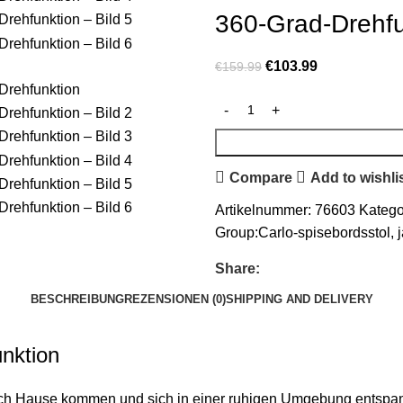
360-Grad-Drehfu
€
103.99
€
159.99
Compare
Add to wishli
Artikelnummer:
76603
Katego
Group:Carlo-spisebordsstol
,
Share:
BESCHREIBUNG
REZENSIONEN (0)
SHIPPING AND DELIVERY
nktion
nach Hause kommen und sich in einer ruhigen Umgebung entspan