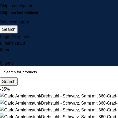
Skip to navigation
Skip to main content
Select category
Search
Login / Register
0
items
€
0.00
Menu
0
items
Search
-35%