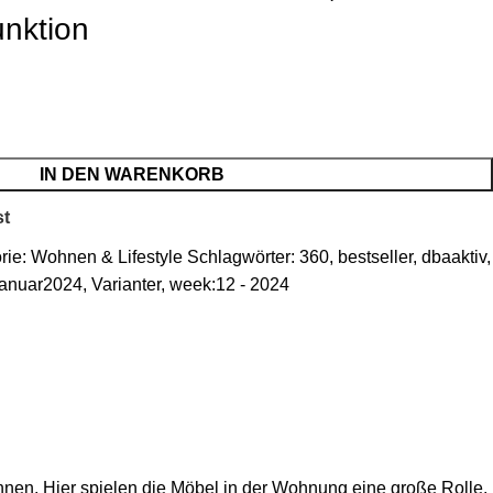
nktion
IN DEN WARENKORB
st
rie:
Wohnen & Lifestyle
Schlagwörter:
360
,
bestseller
,
dbaaktiv
,
januar2024
,
Varianter
,
week:12 - 2024
nen. Hier spielen die Möbel in der Wohnung eine große Rolle.