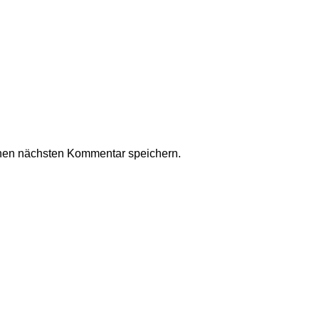
nen nächsten Kommentar speichern.
Kollektionen und ein modernes Einkaufserlebnis. Del Imperium s