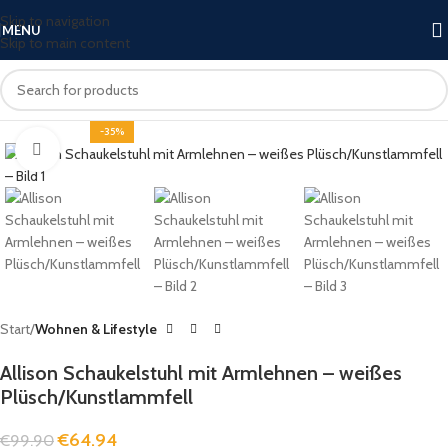
Skip to navigation
MENU
Skip to main content
-35%
Click to enlarge
Start
Wohnen & Lifestyle
Allison Schaukelstuhl mit Armlehnen – weißes
Plüsch/Kunstlammfell
€
64.94
€
99.90